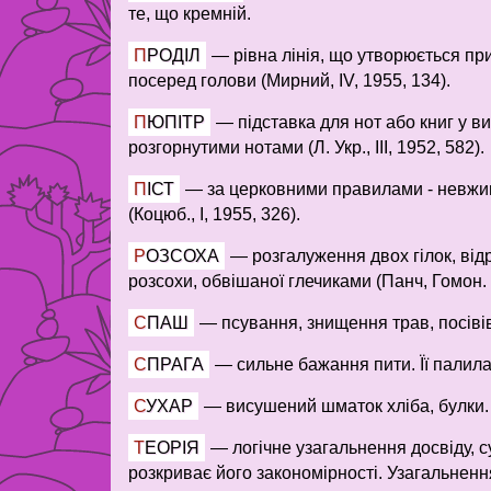
те, що кремній.
ПРОДІЛ
—
рівна лінія, що утворюється пр
посеред голови (Мирний, IV, 1955, 134).
ПЮПІТР
—
підставка для нот або книг у в
розгорнутими нотами (Л. Укр., III, 1952, 582).
ПІСТ
—
за церковними правилами - невжива
(Коцюб., І, 1955, 326).
РОЗСОХА
—
розгалуження двох гілок, від
розсохи, обвішаної глечиками (Панч, Гомон. У
СПАШ
—
псування, знищення трав, посіві
СПРАГА
—
сильне бажання пити. Її палила 
СУХАР
—
висушений шматок хліба, булки. 
ТЕОРІЯ
—
логічне узагальнення досвіду, 
розкриває його закономірності. Узагальнення