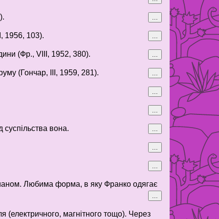
).
...
, 1956, 103).
...
и (Фр., VIII, 1952, 380).
...
му (Гончар, III, 1959, 281).
...
...
...
д суспільства вона.
...
...
...
оманом. Любима форма, в яку Франко одягає
...
ля (електричного, магнітного тощо). Через