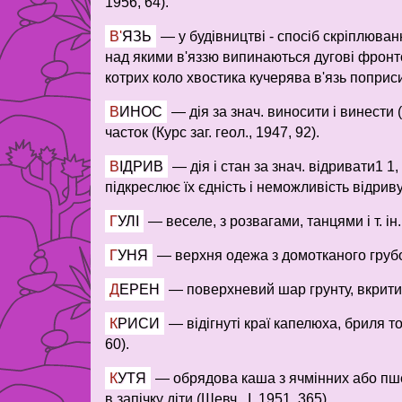
1956, 64).
В'ЯЗЬ
—
у будівництві - спосіб скріплюва
над якими в'яззю випинаються дугові фронтон
котрих коло хвостика кучерява в'язь поприсих
ВИНОС
—
дія за знач. виносити і винести 
часток (Курс заг. геол., 1947, 92).
ВІДРИВ
—
дія і стан за знач. відривати1 1
підкреслює їх єдність і неможливість відриву 
ГУЛІ
—
веселе, з розвагами, танцями і т. ін
ГУНЯ
—
верхня одежа з домотканого груб
ДЕРЕН
—
поверхневий шар грунту, вкрити
КРИСИ
—
відігнуті краї капелюха, бриля 
60).
КУТЯ
—
обрядова каша з ячмінних або пше
в запічку діти (Шевч., І, 1951, 365).