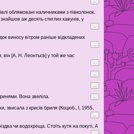
...
дівлі облямовані наличниками з півколонок,
 знайшов аж десять стиглих кавунів, у
...
слідок виносу вітром раніше відкладених
...
, він [А. Н. Леонтьєв] у той же час
...
...
...
оренями. Вона звеліла.
...
, звисала з крисів бриля (Коцюб., І, 1955,
...
два чи водохреща. Стоїть кутя на покуті, А
...