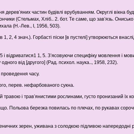
ння дерев'яних частин будівлі врубуванням. Округлі вікна бу
чики (Стельмах, Хліб.. 2. бот. Те саме, що зав'язь. Онисько
ала (Н.-Лев., І, 1956, 503).
(в 1, 2, 4 знач.). Горбасті піски [в пустелі] утворюються вна
, 5 і відриватися1 1, 5. З'ясовуючи специфіку мовлення і мови
одного від [другого] (Рад. психол. наука.., 1958, 232).
. проведення часу.
ого, перев. нефарбованого сукна.
й травою і трав'янистими рослинами, густо пронизаний їх к
тощо. Польова березка повилась по плечах, по рукавах сорочки
ничних зерен, уживана з солодкою підливою напередодні різ