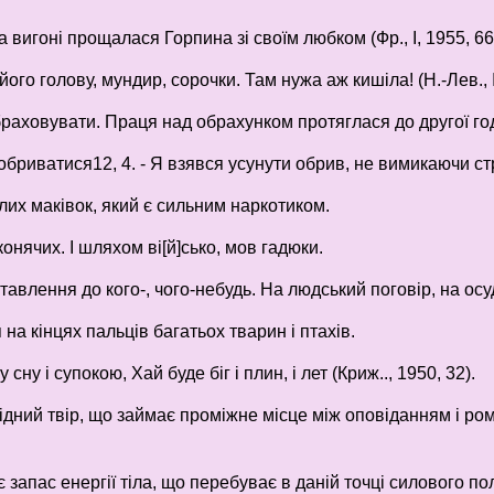
 вигоні прощалася Горпина зі своїм любком (Фр., І, 1955, 66
ого голову, мундир, сорочки. Там нужа аж кишіла! (Н.-Лев., І
браховувати. Праця над обрахунком протяглася до другої годин
і обриватися12, 4. - Я взявся усунути обрив, не вимикаючи стру
лих маківок, який є сильним наркотиком.
онячих. І шляхом ві[й]сько, мов гадюки.
авлення до кого-, чого-небудь. На людський поговір, на осу
на кінцях пальців багатьох тварин і птахів.
у сну і супокою, Хай буде біг і плин, і лет (Криж.., 1950, 32).
ідний твір, що займає проміжне місце між оповіданням і р
 запас енергії тіла, що перебуває в даній точці силового по