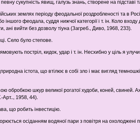
ро певну сукупність явищ, галузь знань, створене на підставі 
осійських землях періоду феодальної роздробленості та в Росі
іншого феодала, суддя нижчої категорії і т. ін. Коло входу д
и, ані вийти без дозволу тіуна (Загреб., Диво, 1968, 233).
иці. Село було степове.
ямовують постріл, кидок, удар і т. ін. Несхибно у ціль я улу
риродна істота, що втілює в собі зло і має вигляд темношкі
ю обробкою шкур великої рогатої худоби, коней, свиней. Аж
Арт.., 1958, 44).
ава, що робить інвестицію.
ворюється осіданням водяної пари з повітря на охолоджені 