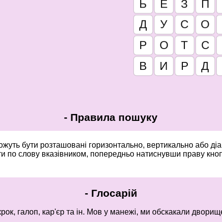
-
Правила пошуку
можуть бути розташовані горизонтально, вертикально або ді
и по слову вказівником, попередньо натиснувши праву кно
-
Глосарій
 крок, галоп, кар'єр та ін. Мов у манежі, ми обскакали двори