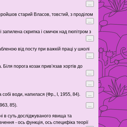
...
 пройшов старий Власов, товстий, з проділом
...
ні запилена скрипка і смичок над пюпітром з
...
бленою від посту при важкій праці у школі
...
. Біля порога козак прив'язав хортів до
...
...
обі води, напилася (Фр., І, 1955, 84).
...
63, 85).
...
ні в суть досліджуваного явища та
ачення - ось функція, ось специфіка теорії