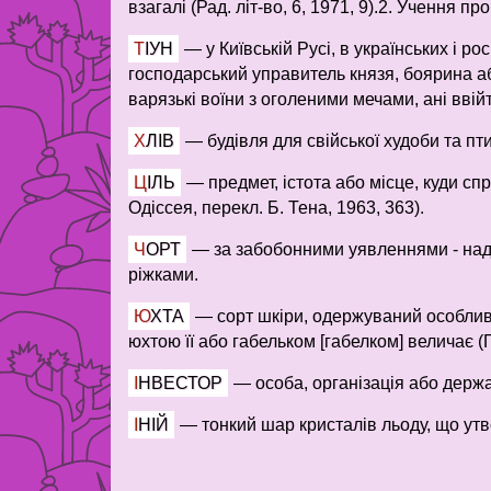
взагалі (Рад. літ-во, 6, 1971, 9).2. Учення п
ТІУН
—
у Київській Русі, в українських і р
господарський управитель князя, боярина або 
варязькі воїни з оголеними мечами, ані ввійт
ХЛІВ
—
будівля для свійської худоби та пт
ЦІЛЬ
—
предмет, істота або місце, куди спр
Одіссея, перекл. Б. Тена, 1963, 363).
ЧОРТ
—
за забобонними уявленнями - надп
ріжками.
ЮХТА
—
сорт шкіри, одержуваний особливо
юхтою її або габельком [габелком] величає (Г.-
ІНВЕСТОР
—
особа, організація або держ
ІНІЙ
—
тонкий шар кристалів льоду, що ут