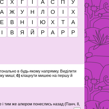
агонально в будь-якому напрямку. Виділити
пку миші;
б)
клацнути мишею на першу й
ще і тим же алюром понеслись назад (Панч. II,