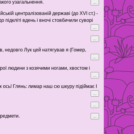
такого узагальнення.
...
йській централізованій державі (до XVI ст.) -
о підкліті вдень і вночі стовбичили суворі
...
...
чив, недовго Лук цей натягував я (Гомер,
...
рої людини з козячими ногами, хвостом і
...
 ось! Глянь: лимар наш сю шкуру підіймає І
...
...
предмети.
...