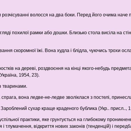
и розчісуванні волосся на два боки. Перед його очима наче
игляді похилої рамки або дошки. Близько стола висіла на сті
ння скоромної їжі. Вона худла і блідла, чуючись трохи осла
ростків на дереві, роздвоєння на кінці якого-небудь предмета
країна, 1954, 23).
в тваринами.
спрага, вона ледве-не-ледве зволіклася з постелі, принесла с
Зароблений сухар краще краденого бублика (Укр.. присл.., 19
суспільної практики, яке грунтується на глибокому проникнен
 і тлумачення, відкриття нових законів (тенденцій) і передб