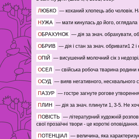
ЛЮБКО
—
коханий хлопець або чоловік. На
НУЖА
—
мати кинулась до його, оглядала й
ОБРАХУНОК
—
дія за знач. обрахувати, о
ОБРИВ
—
дія і стан за знач. обривати1 2 
ОПІЙ
—
висушений молочний сік з недозрі
ОСЕЛ
—
свійська робоча тварина родини к
ОСУД
—
вияв негативного, несхвального ст
ПАЗУР
—
гостре загнуте рогове утворення 
ПЛИН
—
дія за знач. плинути 1, 3-5. Не хоч
ПОВІСТЬ
—
літературний художній розпов
свої прозаїчні твори - це короткі оповідання.
ПОТЕНЦІАЛ
—
величина, яка характеризує