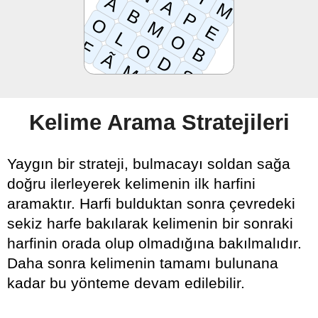
A
A
M
B
P
O
M
E
L
O
F
O
B
Ã
D
M
S
A
L
Kelime Arama Stratejileri
Yaygın bir strateji, bulmacayı soldan sağa
doğru ilerleyerek kelimenin ilk harfini
aramaktır. Harfi bulduktan sonra çevredeki
sekiz harfe bakılarak kelimenin bir sonraki
harfinin orada olup olmadığına bakılmalıdır.
Daha sonra kelimenin tamamı bulunana
kadar bu yönteme devam edilebilir.