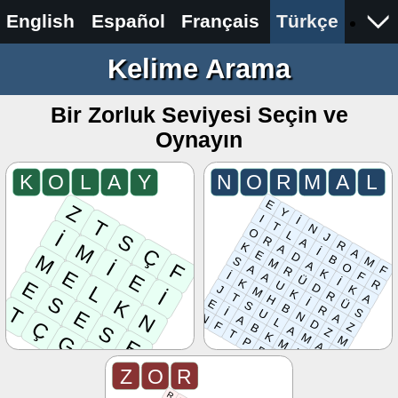
English
Español
Français
Türkçe
Kelime Arama
Bir Zorluk Seviyesi Seçin ve
Oynayın
K
O
L
A
Y
N
O
R
M
A
L
E
Z
Y
I
İ
T
T
N
O
L
İ
J
S
R
A
R
K
M
A
İ
Ç
A
E
D
M
B
M
S
M
İ
A
F
O
A
F
R
K
E
İ
F
A
E
Ü
İ
K
R
E
U
D
L
J
K
M
K
İ
R
T
A
S
H
İ
K
Ü
E
S
B
R
T
İ
S
U
E
N
N
N
A
A
L
D
Ç
F
Z
B
S
A
Z
T
K
M
G
M
P
E
M
A
R
L
Ü
K
O
P
L
N
M
Z
O
R
O
G
R