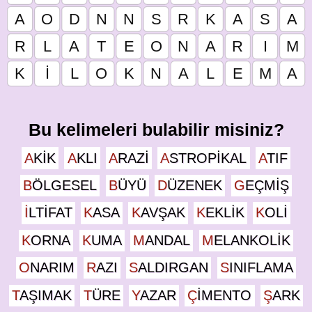
Bu kelimeleri bulabilir misiniz?
AKIK
AKLI
ARAZI
ASTROPIKAL
ATIF
BÖLGESEL
BÜYÜ
DÜZENEK
GEÇMIŞ
ILTIFAT
KASA
KAVŞAK
KEKLIK
KOLI
KORNA
KUMA
MANDAL
MELANKOLIK
ONARIM
RAZI
SALDIRGAN
SINIFLAMA
TAŞIMAK
TÜRE
YAZAR
ÇIMENTO
ŞARK