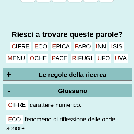
Riesci a trovare queste parole?
CIFRE
ECO
EPICA
FARO
INN
ISIS
MENU
OCHE
PACE
RIFUGI
UFO
UVA
+
Le regole della ricerca
-
Glossario
CIFRE
carattere numerico.
ECO
fenomeno di riflessione delle onde
sonore.