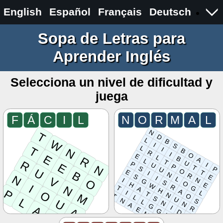
English
Español
Français
Deutsch
Sopa de Letras para
Aprender Inglés
Selecciona un nivel de dificultad y
juega
F
Á
C
I
L
N
O
R
M
A
L
N
T
D
L
B
W
I
S
L
T
I
B
N
R
I
O
E
E
L
B
R
A
L
T
R
U
P
I
E
U
P
N
T
S
P
U
U
O
E
T
B
I
N
R
S
E
N
I
L
V
N
I
G
O
S
O
H
E
W
I
R
N
T
G
A
H
P
A
L
I
O
T
N
M
T
O
L
S
U
L
N
S
U
L
N
N
A
G
A
I
R
E
A
G
D
M
E
E
I
B
N