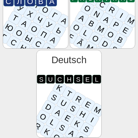
С
Л
О
В
А
Н
C
O
У
О
R
N
Х
Г
I
A
Т
Ч
A
M
А
А
B
P
У
Ю
O
M
О
E
Ь
О
L
O
П
F
Г
Ы
O
А
B
С
Ã
С
D
M
Н
Д
S
И
A
О
L
Deutsch
S
U
C
H
S
E
L
K
T
S
R
U
E
D
S
M
A
H
O
E
I
L
K
R
S
S
K
A
G