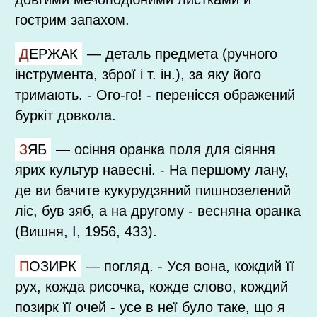
гострим запахом.
ДЕРЖАК
—
деталь предмета (ручного
інструмента, зброї і т. ін.), за яку його
тримають. - Ого-го! - перенісся ображений
буркіт довкола.
ЗЯБ
—
осіння оранка поля для сіяння
ярих культур навесні. - На першому лану,
де ви бачите кукурудзяний пишнозелений
ліс, був зяб, а на другому - весняна оранка
(Вишня, І, 1956, 433).
ПОЗИРК
—
погляд. - Уся вона, кождий її
рух, кожда рисочка, кожде слово, кождий
позирк її очей - усе в неї було таке, що я