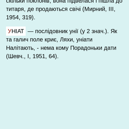
скільки поклонів, вона підвелася і пішла до
титаря, де продаються свічі (Мирний, III,
1954, 319).
УНІАТ
—
послідовник унії (у 2 знач.). Як
та галич поле криє, Ляхи, уніати
Налітають, - нема кому Порадоньки дати
(Шевч., I, 1951, 64).