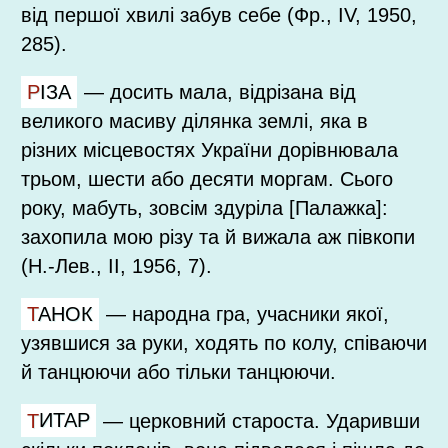
від першої хвилі забув себе (Фр., IV, 1950,
285).
РІЗА
—
досить мала, відрізана від
великого масиву ділянка землі, яка в
різних місцевостях України дорівнювала
трьом, шести або десяти моргам. Сього
року, мабуть, зовсім здуріла [Палажка]:
захопила мою різу та й вижала аж півкопи
(Н.-Лев., II, 1956, 7).
ТАНОК
—
народна гра, учасники якої,
узявшися за руки, ходять по колу, співаючи
й танцюючи або тільки танцюючи.
ТИТАР
—
церковний староста. Ударивши