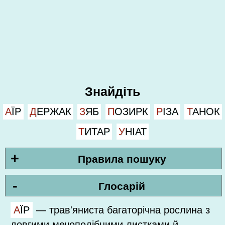
Знайдіть
АЇР
ДЕРЖАК
ЗЯБ
ПОЗИРК
РІЗА
ТАНОК
ТИТАР
УНІАТ
+
Правила пошуку
-
Глосарій
АЇР
—
трав'яниста багаторічна рослина з
довгими мечоподібними листками й