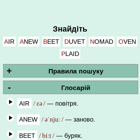
Знайдіть
AIR
ANEW
BEET
DUVET
NOMAD
OVEN
PLAID
+
Правила пошуку
-
Глосарій
AIR
/ ɛə /
—
повітря.
ANEW
/ əˈnju: /
—
заново.
BEET
/ bi:t /
—
буряк.