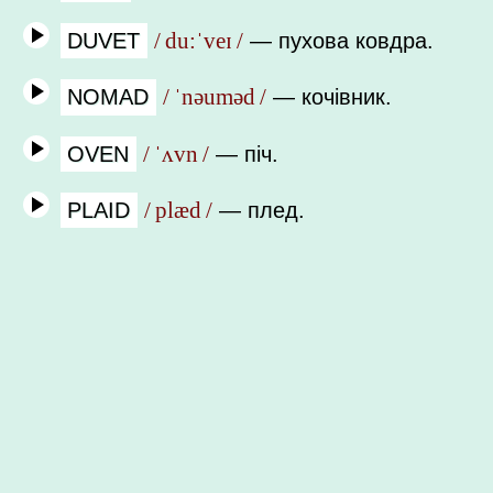
DUVET
/ du:ˈveɪ /
—
пухова ковдра.
NOMAD
/ ˈnəuməd /
—
кочівник.
OVEN
/ ˈʌvn /
—
піч.
PLAID
/ plæd /
—
плед.