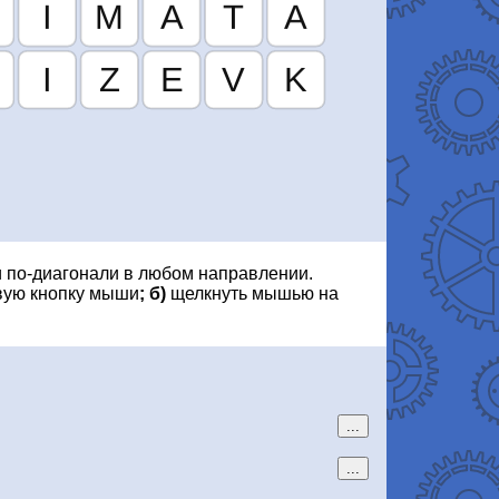
и по-диагонали в любом направлении.
вую кнопку мыши
; б)
щелкнуть мышью на
...
...