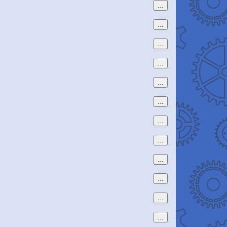
...
...
...
...
...
...
...
...
...
...
...
...