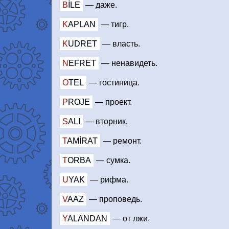
BILE
—
даже.
KAPLAN
—
тигр.
KUDRET
—
власть.
NEFRET
—
ненавидеть.
OTEL
—
гостиница.
PROJE
—
проект.
SALI
—
вторник.
TAMIRAT
—
ремонт.
TORBA
—
сумка.
UYAK
—
рифма.
VAAZ
—
проповедь.
YALANDAN
—
от лжи.