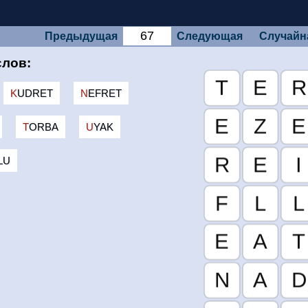
Предыдущая
Следующая
Случайн
слов:
KUDRET
NEFRET
TORBA
UYAK
LU