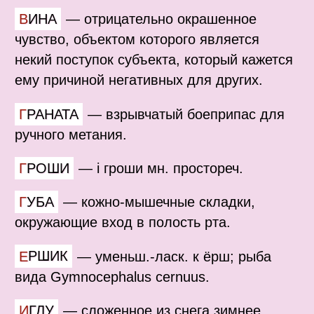
ВИНА
—
отрицательно окрашенное
чувство, объектом которого является
некий поступок субъекта, который кажется
ему причиной негативных для других.
ГРАНАТА
—
взрывчатый боеприпас для
ручного метания.
ГРОШИ
—
i гроши мн. простореч.
ГУБА
—
кожно-мышечные складки,
окружающие вход в полость рта.
ЕРШИК
—
уменьш.-ласк. к ёрш; рыба
вида Gymnocephalus cernuus.
ИГЛУ
—
сложенное из снега зимнее