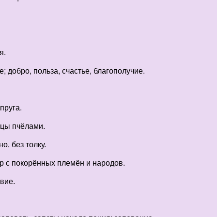
я.
; добро, польза, счастье, благополучие.
пруга.
ьцы пчёлами.
о, без толку.
 с покорённых племён и народов.
вие.