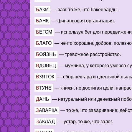
БАКИ
—
разг. то же, что бакенбарды.
БАНК
—
финансовая организация.
БЕГОМ
—
используя бег для передвижени
БЛАГО
—
нечто хорошее, доброе, полезное
БОЯЗНЬ
—
тревожное расстройство.
ВДОВЕЦ
—
мужчина, у которого умерла су
ВЗЯТОК
—
сбор нектара и цветочной пыл
ВТУНЕ
—
книжн. не достигая цели; напрасн
ДАНЬ
—
натуральный или денежный побор
ЗАВАРКА
—
то же, что заваривание; дейст
ЗАКЛАД
—
устар. то же, что залог.