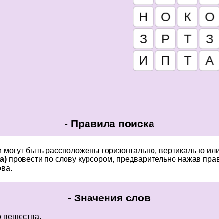
-
Правила поиска
и могут быть рассположены горизонтально, вертикально ил
a)
провести по слову курсором, предварительно нажав пра
ва.
-
Значения слов
 вещества.