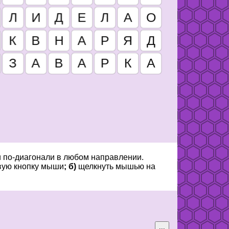
и по-диагонали в любом направлении.
вую кнопку мыши
; б)
щелкнуть мышью на
...