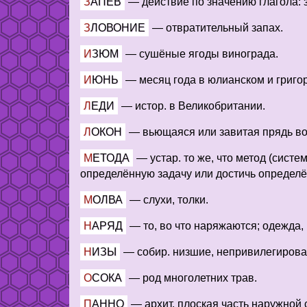
ЗАПЕВ
—
действие по значению глагола: з
ЗЛОВОНИЕ
—
отвратительный запах.
ИЗЮМ
—
сушёные ягоды винограда.
ИЮНЬ
—
месяц года в юлианском и григо
ЛЕДИ
—
истор. в Великобритании.
ЛОКОН
—
вьющаяся или завитая прядь во
МЕТОДА
—
устар. то же, что метод (сис
определённую задачу или достичь определё
МОЛВА
—
слухи, толки.
НАРЯД
—
то, во что наряжаются; одежда
НИЗЫ
—
собир. низшие, непривилегирова
ОСОКА
—
род многолетних трав.
ПАННО
—
архит. плоская часть наружной