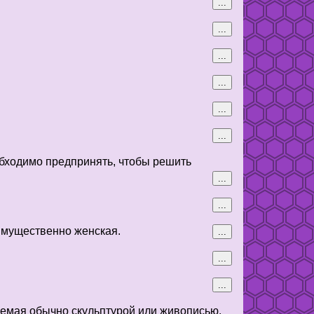
...
...
...
...
...
...
еобходимо предпринять, чтобы решить
...
...
имущественно женская.
...
...
...
аемая обычно скульптурой или живописью.