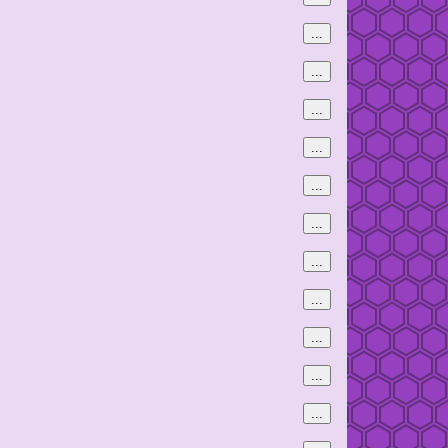
...
...
...
...
...
...
...
...
...
...
...