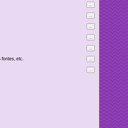
...
...
...
...
...
fontes, etc.
...
...