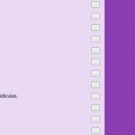
...
...
...
...
...
...
...
...
idículas.
...
...
...
...