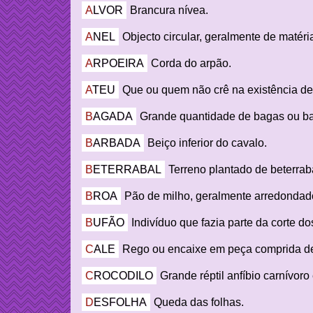
ALVOR
Brancura nívea.
ANEL
Objecto circular, geralmente de matéri
ARPOEIRA
Corda do arpão.
ATEU
Que ou quem não crê na existência de
BAGADA
Grande quantidade de bagas ou b
BARBADA
Beiço inferior do cavalo.
BETERRABAL
Terreno plantado de beterrab
BROA
Pão de milho, geralmente arredondad
BUFÃO
Indivíduo que fazia parte da corte dos
CALE
Rego ou encaixe em peça comprida d
CROCODILO
Grande réptil anfíbio carnívoro
DESFOLHA
Queda das folhas.