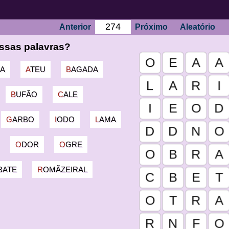
Anterior
Próximo
Aleatório
ssas palavras?
RA
ATEU
BAGADA
BUFÃO
CALE
GARBO
IODO
LAMA
ODOR
OGRE
EBATE
ROMÃZEIRAL