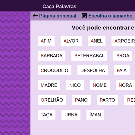
Caça Palavras
Página principal
Escolha o tamanho
Você pode encontrar e
AFIM
ALVOR
ANEL
ARPOEI
BARBADA
BETERRABAL
BROA
CROCODILO
DESFOLHA
FAIA
MADRE
NICO
NOME
NORA
ORELHÃO
PANO
PARTO
R
TAÇA
URNA
ÍMAN