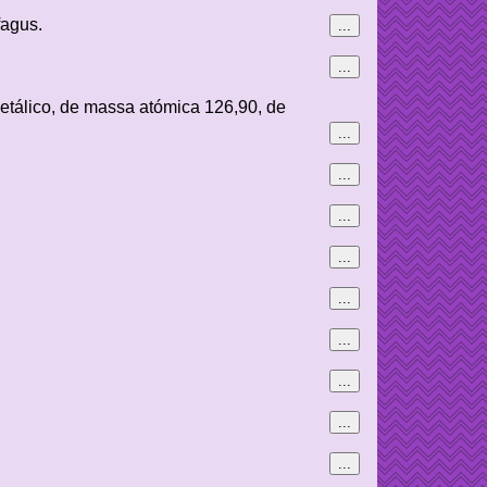
fagus.
...
...
etálico, de massa atómica 126,90, de
...
...
...
...
...
...
...
...
...