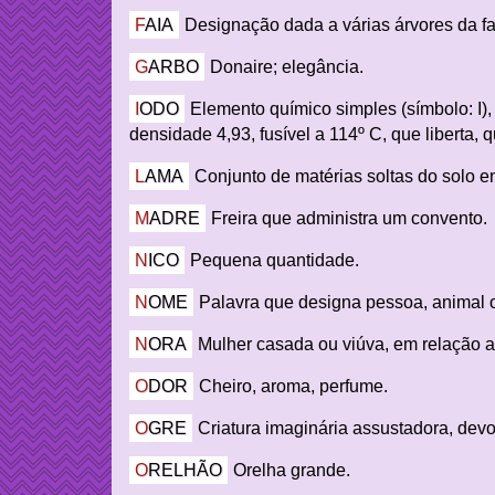
FAIA
Designação dada a várias árvores da f
GARBO
Donaire; elegância.
IODO
Elemento químico simples (símbolo: I)
densidade 4,93, fusível a 114º C, que liberta,
LAMA
Conjunto de matérias soltas do solo 
MADRE
Freira que administra um convento.
NICO
Pequena quantidade.
NOME
Palavra que designa pessoa, animal ou
NORA
Mulher casada ou viúva, em relação a
ODOR
Cheiro, aroma, perfume.
OGRE
Criatura imaginária assustadora, dev
ORELHÃO
Orelha grande.