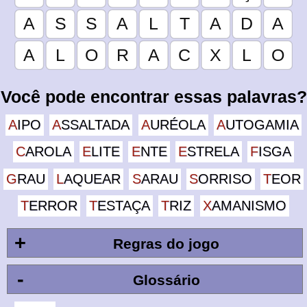
Você pode encontrar essas palavras?
AIPO
ASSALTADA
AURÉOLA
AUTOGAMIA
CAROLA
ELITE
ENTE
ESTRELA
FISGA
GRAU
LAQUEAR
SARAU
SORRISO
TEOR
TERROR
TESTAÇA
TRIZ
XAMANISMO
+
Regras do jogo
-
Glossário