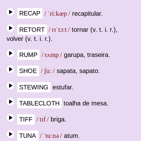
RECAP
/ ˈri:kæp /
recapitular.
RETORT
/ rɪˈtɔ:t /
tornar (v. t. i. r.),
volver (v. t. i. r.).
RUMP
/ rʌmp /
garupa, traseira.
SHOE
/ ʃu: /
sapata, sapato.
STEWING
estufar.
TABLECLOTH
toalha de mesa.
TIFF
/ tɪf /
briga.
TUNA
/ ˈtu:nə /
atum.