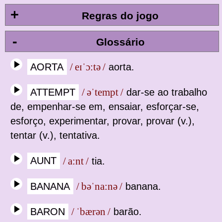
+
Regras do jogo
-
Glossário
AORTA
/ eɪˈɔ:tə /
aorta.
ATTEMPT
/ əˈtempt /
dar‐se ao trabalho
de, empenhar‐se em, ensaiar, esforçar‐se,
esforço, experimentar, provar, provar (v.),
tentar (v.), tentativa.
AUNT
/ a:nt /
tia.
BANANA
/ bəˈna:nə /
banana.
BARON
/ ˈbærən /
barão.