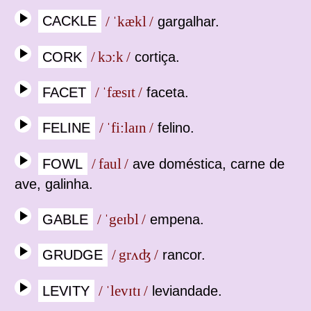
CACKLE
/ ˈkækl /
gargalhar.
CORK
/ kɔ:k /
cortiça.
FACET
/ ˈfæsɪt /
faceta.
FELINE
/ ˈfi:laɪn /
felino.
FOWL
/ faul /
ave doméstica, carne de
ave, galinha.
GABLE
/ ˈgeɪbl /
empena.
GRUDGE
/ grʌʤ /
rancor.
LEVITY
/ ˈlevɪtɪ /
leviandade.