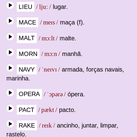
LIEU
/ lju: /
lugar.
MACE
/ meɪs /
maça (f).
MALT
/ mɔ:lt /
malte.
MORN
/ mɔ:n /
manhã.
NAVY
/ ˈneɪvɪ /
armada, forças navais,
marinha.
OPERA
/ ˈɔpərə /
ópera.
PACT
/ pækt /
pacto.
RAKE
/ reɪk /
ancinho, juntar, limpar,
rastelo.