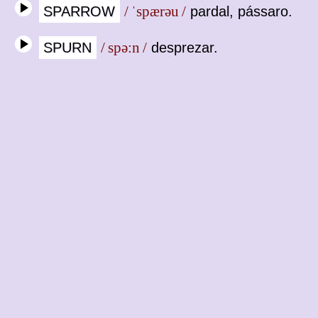
SPARROW
/ ˈspærəu /
pardal, pássaro.
SPURN
/ spə:n /
desprezar.