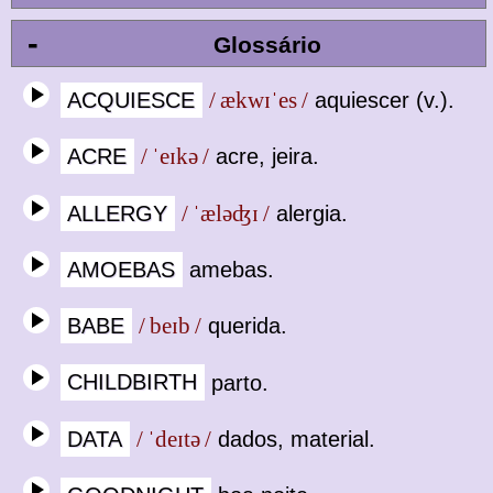
-
Glossário
ACQUIESCE
/ ækwɪˈes /
aquiescer (v.).
ACRE
/ ˈeɪkə /
acre, jeira.
ALLERGY
/ ˈæləʤɪ /
alergia.
AMOEBAS
amebas.
BABE
/ beɪb /
querida.
CHILDBIRTH
parto.
DATA
/ ˈdeɪtə /
dados, material.