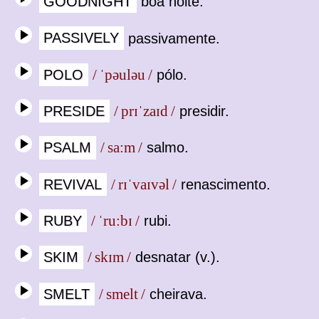
GOODNIGHT
boa noite.
PASSIVELY
passivamente.
POLO
/ ˈpəuləu /
pólo.
PRESIDE
/ prɪˈzaɪd /
presidir.
PSALM
/ sa:m /
salmo.
REVIVAL
/ rɪˈvaɪvəl /
renascimento.
RUBY
/ ˈru:bɪ /
rubi.
SKIM
/ skɪm /
desnatar (v.).
SMELT
/ smelt /
cheirava.