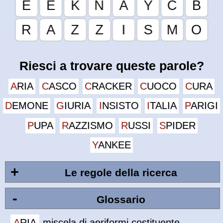
Riesci a trovare queste parole?
ARIA
CASCO
CRACKER
CUOCO
CURA
DEMONE
GIURIA
INSISTO
ITALIA
PARIGI
PUPA
RAZZISMO
RUSSI
SPIDER
YANKEE
+
Le regole della ricerca
-
Glossario
ARIA
miscela di aeriformi costituente