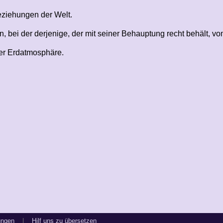
eziehungen der Welt.
ei der derjenige, der mit seiner Behauptung recht behält, vo
der Erdatmosphäre.
ungen
|
Hilf uns zu übersetzen