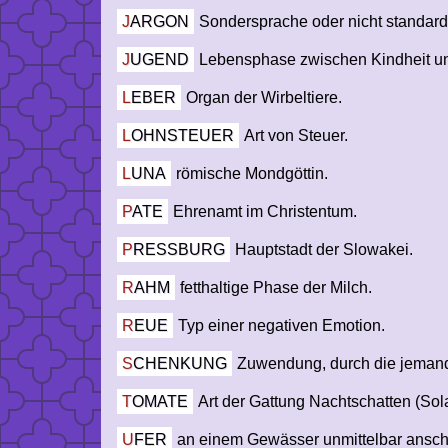
JARGON
Sondersprache oder nicht standardi
JUGEND
Lebensphase zwischen Kindheit u
LEBER
Organ der Wirbeltiere.
LOHNSTEUER
Art von Steuer.
LUNA
römische Mondgöttin.
PATE
Ehrenamt im Christentum.
PRESSBURG
Hauptstadt der Slowakei.
RAHM
fetthaltige Phase der Milch.
REUE
Typ einer negativen Emotion.
SCHENKUNG
Zuwendung, durch die jemand
TOMATE
Art der Gattung Nachtschatten (So
UFER
an einem Gewässer unmittelbar ansch