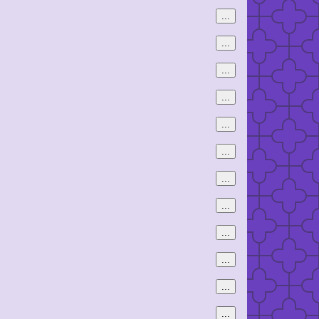
...
...
...
...
...
...
...
...
...
...
...
...