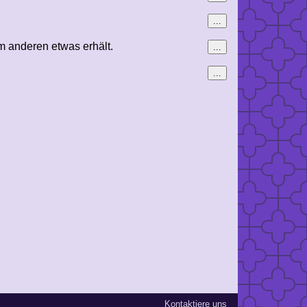
...
m anderen etwas erhält.
...
...
Kontaktiere uns