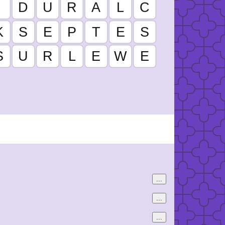
...
...
...