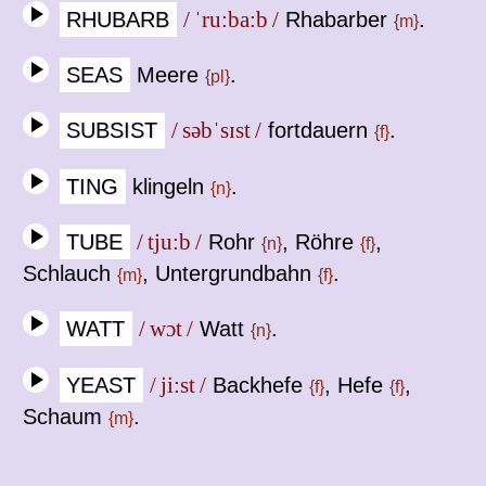
RHUBARB
/ ˈru:ba:b /
Rhabarber
.
{m}
SEAS
Meere
.
{pl}
SUBSIST
/ səbˈsɪst /
fortdauern
.
{f}
TING
klingeln
.
{n}
TUBE
/ tju:b /
Rohr
, Röhre
,
{n}
{f}
Schlauch
, Untergrundbahn
.
{m}
{f}
WATT
/ wɔt /
Watt
.
{n}
YEAST
/ ji:st /
Backhefe
, Hefe
,
{f}
{f}
Schaum
.
{m}