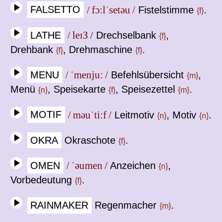
FALSETTO
/ fɔ:lˈsetəu /
Fistelstimme
.
{f}
LATHE
/ leɪЗ /
Drechselbank
,
{f}
Drehbank
, Drehmaschine
.
{f}
{f}
MENU
/ ˈmenju: /
Befehlsübersicht
,
{m}
Menü
, Speisekarte
, Speisezettel
.
{n}
{f}
{m}
MOTIF
/ məuˈti:f /
Leitmotiv
, Motiv
.
{n}
{n}
OKRA
Okraschote
.
{f}
OMEN
/ ˈəumen /
Anzeichen
,
{n}
Vorbedeutung
.
{f}
RAINMAKER
Regenmacher
.
{m}