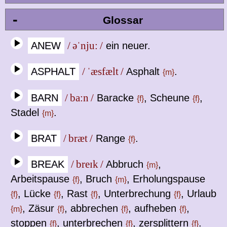
-
Glossar
ANEW
/ əˈnju: /
ein neuer.
ASPHALT
/ ˈæsfælt /
Asphalt
.
{m}
BARN
/ ba:n /
Baracke
, Scheune
,
{f}
{f}
Stadel
.
{m}
BRAT
/ bræt /
Range
.
{f}
BREAK
/ breɪk /
Abbruch
,
{m}
Arbeitspause
, Bruch
, Erholungspause
{f}
{m}
, Lücke
, Rast
, Unterbrechung
, Urlaub
{f}
{f}
{f}
{f}
, Zäsur
, abbrechen
, aufheben
,
{m}
{f}
{f}
{f}
stoppen
, unterbrechen
, zersplittern
.
{f}
{f}
{f}