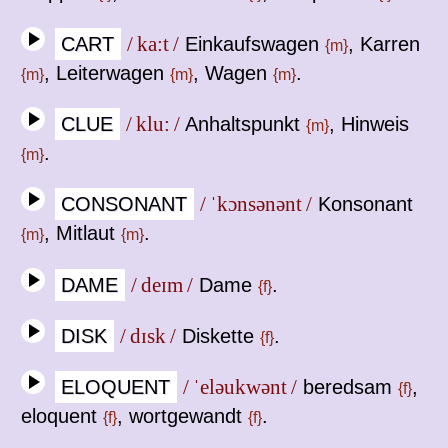
CART
/ ka:t /
Einkaufswagen
, Karren
{m}
, Leiterwagen
, Wagen
.
{m}
{m}
{m}
CLUE
/ klu: /
Anhaltspunkt
, Hinweis
{m}
.
{m}
CONSONANT
/ ˈkɔnsənənt /
Konsonant
, Mitlaut
.
{m}
{m}
DAME
/ deɪm /
Dame
.
{f}
DISK
/ dɪsk /
Diskette
.
{f}
ELOQUENT
/ ˈeləukwənt /
beredsam
,
{f}
eloquent
, wortgewandt
.
{f}
{f}