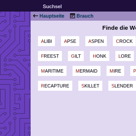
Suchsel
Hauptseite
Brauch
Finde die W
ALIBI
APSE
ASPEN
CROCK
FREEST
GILT
HONK
LORE
MARITIME
MERMAID
MIRE
RECAPTURE
SKILLET
SLENDER