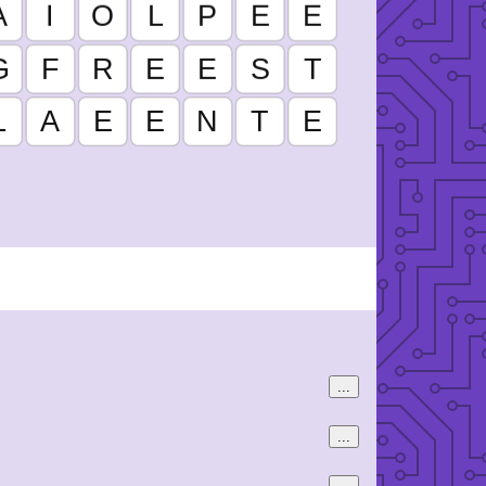
...
...