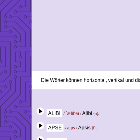
Die Wörter können horizontal, vertikal und d
ALIBI
/ ˈælɪbaɪ /
Alibi
.
{n}
APSE
/ æps /
Apsis
.
{f}