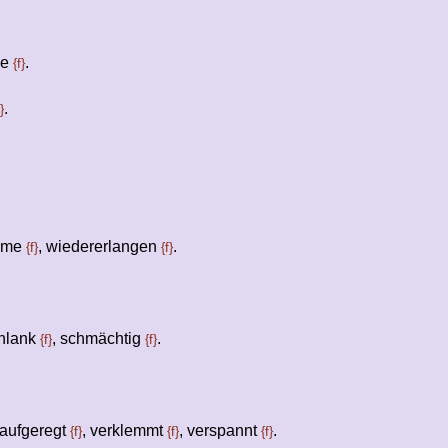
xe
.
{f}
.
}
hme
, wiedererlangen
.
{f}
{f}
chlank
, schmächtig
.
{f}
{f}
 aufgeregt
, verklemmt
, verspannt
.
{f}
{f}
{f}