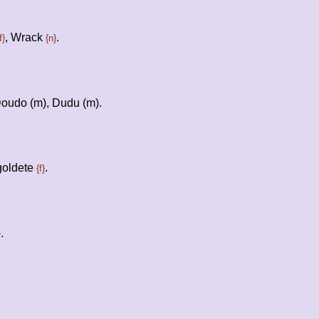
, Wrack
.
f}
{n}
Doudo (m), Dudu (m).
goldete
.
{f}
.
}