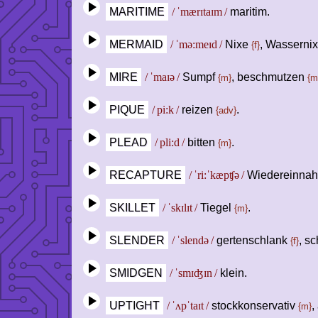
MARITIME
/ ˈmærɪtaɪm /
maritim.
MERMAID
/ ˈmə:meɪd /
Nixe
, Wasserni
{f}
MIRE
/ ˈmaɪə /
Sumpf
, beschmutzen
{m}
{m
PIQUE
/ pi:k /
reizen
.
{adv}
PLEAD
/ pli:d /
bitten
.
{m}
RECAPTURE
/ ˈri:ˈkæpʧə /
Wiedereinna
SKILLET
/ ˈskɪlɪt /
Tiegel
.
{m}
SLENDER
/ ˈslendə /
gertenschlank
, s
{f}
SMIDGEN
/ ˈsmɪʤɪn /
klein.
UPTIGHT
/ ˈʌpˈtaɪt /
stockkonservativ
,
{m}