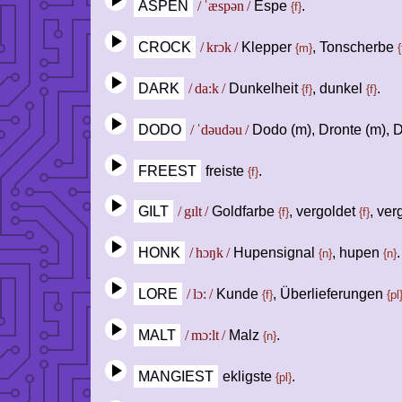
ASPEN
/ ˈæspən /
Espe
.
{f}
CROCK
/ krɔk /
Klepper
, Tonscherbe
{m}
{
DARK
/ da:k /
Dunkelheit
, dunkel
.
{f}
{f}
DODO
/ ˈdəudəu /
Dodo (m), Dronte (m), 
FREEST
freiste
.
{f}
GILT
/ gɪlt /
Goldfarbe
, vergoldet
, ver
{f}
{f}
HONK
/ hɔŋk /
Hupensignal
, hupen
.
{n}
{n}
LORE
/ lɔ: /
Kunde
, Überlieferungen
{f}
{pl
MALT
/ mɔ:lt /
Malz
.
{n}
MANGIEST
ekligste
.
{pl}