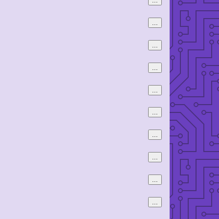
...
...
...
...
...
...
...
...
...
...