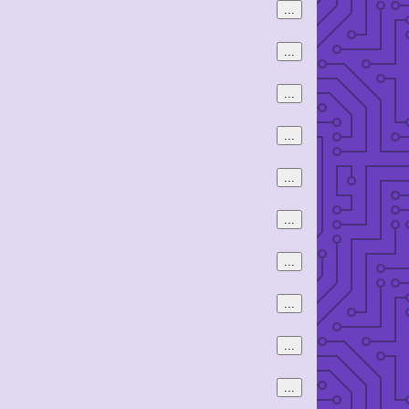
...
...
...
...
...
...
...
...
...
...